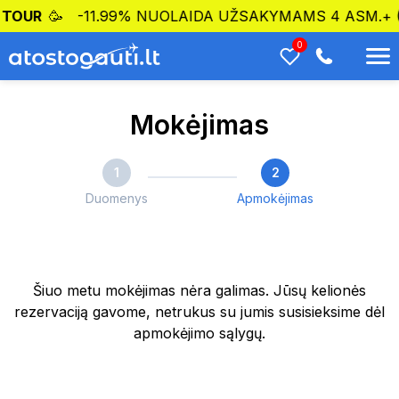
 TOUR
🥳
-11.99% NUOLAIDA UŽSAKYMAMS 4 ASM.+ (
0
Mokėjimas
1
2
Duomenys
Apmokėjimas
Šiuo metu mokėjimas nėra galimas. Jūsų kelionės
rezervaciją gavome, netrukus su jumis susisieksime dėl
apmokėjimo sąlygų.