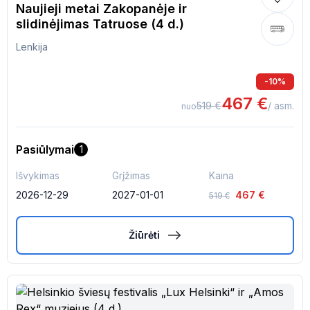
Naujieji metai Zakopanėje ir
slidinėjimas Tatruose (4 d.)
Lenkija
-
10
%
467
€
519
€
/ asm.
nuo
Pasiūlymai
1
Išvykimas
Grįžimas
Kaina
2026-12-29
2027-01-01
467
€
519
€
Žiūrėti