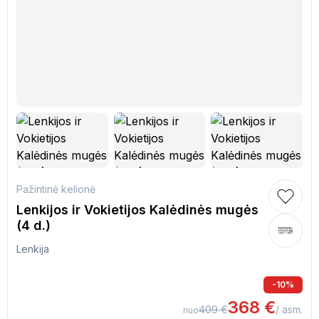
Pažintinė kelionė
Lenkijos ir Vokietijos Kalėdinės mugės
(4 d.)
Lenkija
-
10
%
368
€
409
€
/ asm.
nuo