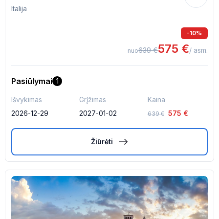
Italija
-
10
%
575
€
639
€
/ asm.
nuo
Pasiūlymai
1
Išvykimas
Grįžimas
Kaina
2026-12-29
2027-01-02
575
€
639
€
Žiūrėti