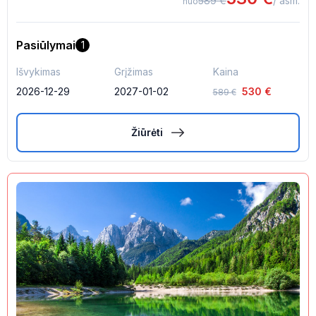
589
€
/ asm.
nuo
Pasiūlymai
1
Išvykimas
Grįžimas
Kaina
2026-12-29
2027-01-02
530
€
589
€
Žiūrėti