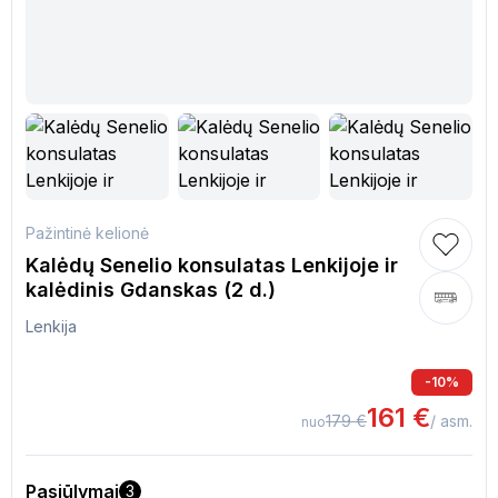
Pažintinė kelionė
Kalėdų Senelio konsulatas Lenkijoje ir
kalėdinis Gdanskas (2 d.)
Lenkija
-
10
%
161
€
179
€
/ asm.
nuo
Pasiūlymai
3