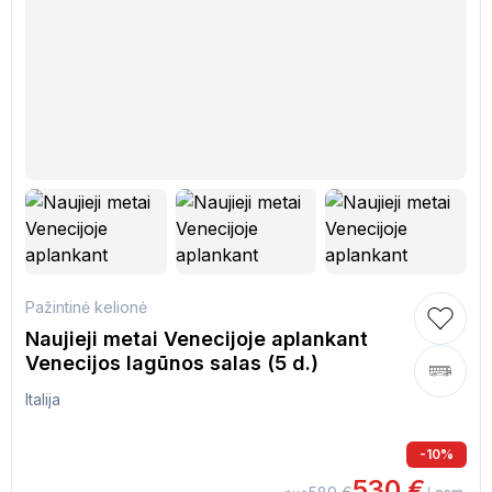
Pažintinė kelionė
Naujieji metai Venecijoje aplankant
Venecijos lagūnos salas (5 d.)
Italija
-
10
%
530
€