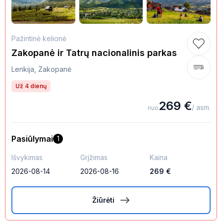
Pažintinė kelionė
Zakopanė ir Tatrų nacionalinis parkas
Lenkija, Zakopanė
Už 4 dienų
269
€
/ asm.
nuo
Pasiūlymai
1
Išvykimas
Grįžimas
Kaina
2026-08-14
2026-08-16
269
€
Žiūrėti