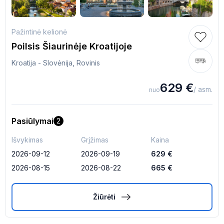
Pažintinė kelionė
Poilsis Šiaurinėje Kroatijoje
Kroatija - Slovėnija, Rovinis
629
€
/ asm.
nuo
Pasiūlymai
2
Išvykimas
Grįžimas
Kaina
2026-09-12
2026-09-19
629
€
2026-08-15
2026-08-22
665
€
Žiūrėti