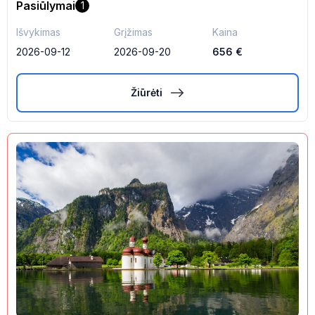
Pasiūlymai
1
Išvykimas
Grįžimas
Kaina
2026-09-12
2026-09-20
656
€
Žiūrėti