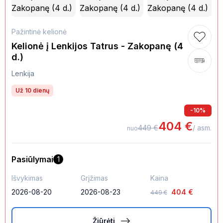
Pažintinė kelionė
Kelionė į Lenkijos Tatrus - Zakopanę (4
d.)
Lenkija
Už 10 dienų
-
10
%
404
€
449
€
/ asm.
nuo
Pasiūlymai
1
Išvykimas
Grįžimas
Kaina
2026-08-20
2026-08-23
404
€
449
€
Žiūrėti