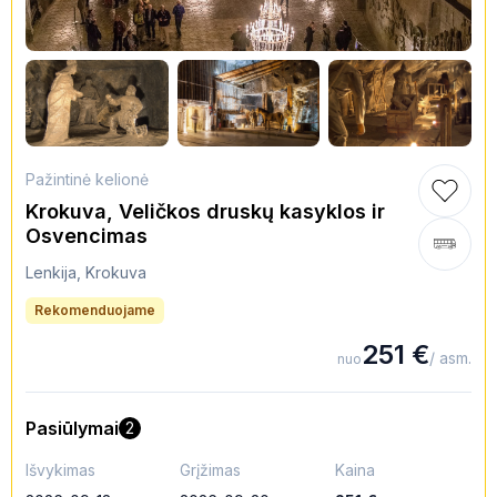
Pažintinė kelionė
Krokuva, Veličkos druskų kasyklos ir
Osvencimas
Lenkija, Krokuva
Rekomenduojame
251
€
/ asm.
nuo
Pasiūlymai
2
Išvykimas
Grįžimas
Kaina