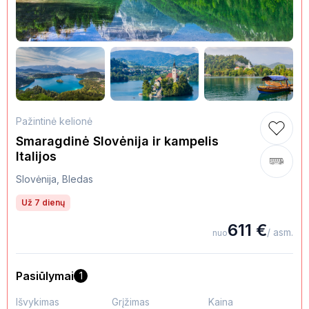
Pažintinė kelionė
Smaragdinė Slovėnija ir kampelis
Italijos
Slovėnija, Bledas
Už 7 dienų
611
€
/ asm.
nuo
Pasiūlymai
1
Išvykimas
Grįžimas
Kaina