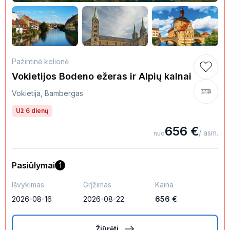
Pažintinė kelionė
Vokietijos Bodeno ežeras ir Alpių kalnai
Vokietija, Bambergas
Už 6 dienų
656
€
/ asm.
nuo
Pasiūlymai
1
Išvykimas
Grįžimas
Kaina
2026-08-16
2026-08-22
656
€
Žiūrėti