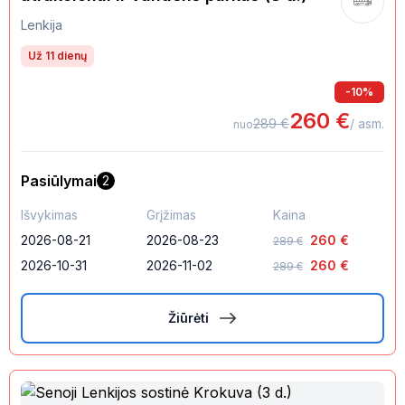
Lenkija
Už 11 dienų
-
10
%
260
€
289
€
/ asm.
nuo
Pasiūlymai
2
Išvykimas
Grįžimas
Kaina
2026-08-21
2026-08-23
260
€
289
€
2026-10-31
2026-11-02
260
€
289
€
Žiūrėti