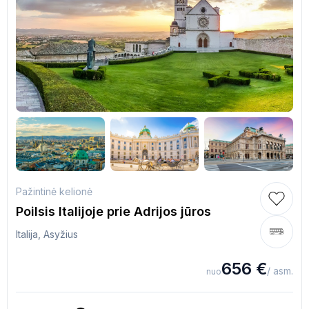
Pažintinė kelionė
Poilsis Italijoje prie Adrijos jūros
Italija, Asyžius
656
€
/ asm.
nuo